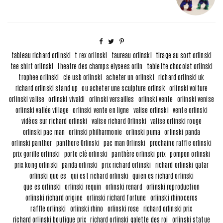
tableau richard orlinski
t rex orlinski
taureau orlinski
tirage au sort orlinski
tee shirt orlinski
theatre des champs elysees orlin
tablette chocolat orlinski
trophee orlinski
cle usb orlinski
acheter un orlinski
richard orlinski uk
richard orlinski stand up
ou acheter une sculpture orlinsk
orlinski voiture
orlinski valise
orlinski vivaldi
orlinski versailles
orlinski vente
orlinski venise
orlinski vallée village
orlinski vente en ligne
valise orlinski
vente orlinski
vidéos sur richard orlinski
valise richard Orlinski
valise orlinski rouge
orlinski pac man
orlinski philharmonie
orlinski puma
orlinski panda
orlinski panther
panthere Orlinski
pac man Orlinski
prochaine raffle orlinski
prix gorille orlinski
porte clé orlinski
panthère orlinski prix
pompon orlinski
prix kong orlinski
panda orlinski
prix richard orlinski
richard orlinski qatar
orlinski que es
qui est richard orlinski
quien es richard orlinski
que es orlinski
orlinski requin
orlinski renard
orlinski reproduction
orlinski richard origine
orlinski richard fortune
orlinski rhinoceros
raffle orlinski
orlinski rhino
orlinski rose
richard orlinski prix
richard orlinski boutique prix
richard orlinski galette des roi
orlinski statue