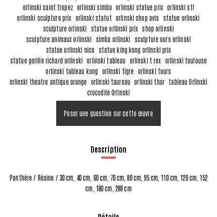
orlinski saint tropez
orlinski simba
orlinski statue prix
orlinski stl
orlinski sculpture prix
orlinski statut
orlinski shop avis
statue orlinski
sculpture orlinski
statue orlinski prix
shop orlinski
sculpture animaux orlinski
simba orlinski
sculpture ours orlinski
statue orlinski nice
statue king kong orlinski prix
statue gorille richard orlinski
orlinski tableau
orlinski t rex
orlinski toulouse
orlinski tableau kong
orlinski tigre
orlinski tours
orlinski theatre antique orange
orlinski taureau
orlinski thor
tableau Orlinski
crocodile Orlinski
Poser une question sur cette œuvre
Description
Panthère / Résine / 30 cm, 40 cm, 60 cm, 70 cm, 80 cm, 95 cm, 110 cm, 120 cm, 152
cm, 180 cm, 288 cm
Détails